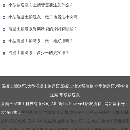
小型输送泵向上接管需要注意什么？
小型混凝土输送泵：做工地省油小诀窍
混凝土输送泵臂架断裂的原因有哪些？
小型混凝土输送泵：做工地好用吗？
混凝土输送泵：多少米的更实用？
混凝土输送泵,大型混凝土输送泵,混凝土输送泵价格,小型输送泵,搅拌输
送泵,车载输送泵
湖南三民重工科技有限公司 All Rights Reserved 版权所有 | 网站备案号：
友情链接：
房屋检测
单丝滤布
压延机
耐火材料设备
uv平板打印机
机械
营销
挖机维修
日本SMC电磁阀
金刚砂
鲍尔环
步进电机
数控车床机械手
二手混凝土泵车
小挖机
混凝土泵车多少钱
混凝土泵车报价
混凝土泵车